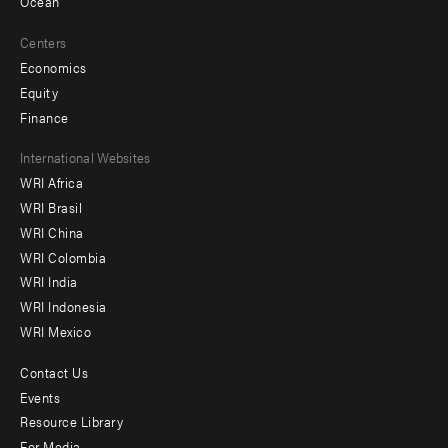
Ocean
Centers
Economics
Equity
Finance
Footer
International Websites
WRI Africa
menu
WRI Brasil
-
WRI China
Offices
WRI Colombia
WRI India
WRI Indonesia
WRI Mexico
Contact Us
Footer
Events
menu
Resource Library
For Media