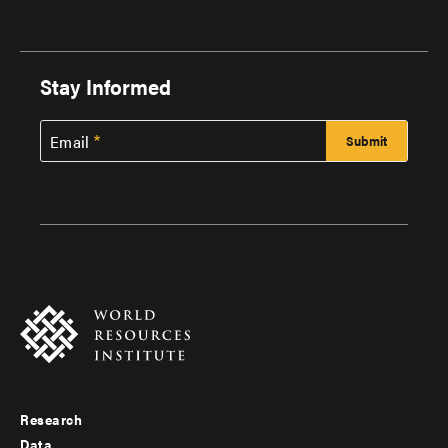
Stay Informed
Email
Research
Footer
Data