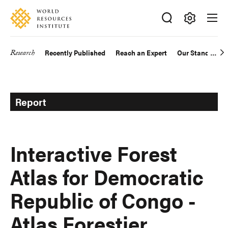
Skip
Accessibility
to
main
Making
content
Big
Research
Recently Published
Reach an Expert
Our Standards
Main
Ideas
Happen
navigation
Report
Interactive Forest
Atlas for Democratic
Republic of Congo -
Atlas Forestier