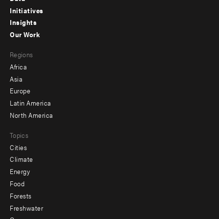
menu
Initiatives
Insights
-
Our Work
main
Footer
Regions
menu
Africa
-
Asia
secondary
Europe
Latin America
North America
Topics
Cities
Climate
Energy
Food
Forests
Freshwater