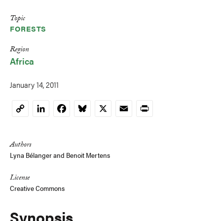
Topic
FORESTS
Region
Africa
January 14, 2011
LinkedIn
Facebook
Bluesky
X
Email
Print
Copy
Link
Authors
Lyna Bélanger
and
Benoit Mertens
License
Creative Commons
Synopsis