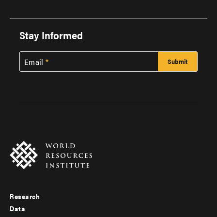
Stay Informed
Email
Research
Footer
Data