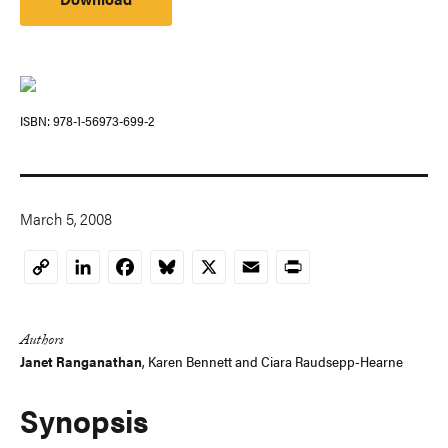
ISBN
978-1-56973-699-2
March 5, 2008
LinkedIn
Facebook
Bluesky
X
Email
Print
Copy
Link
Authors
Janet Ranganathan
,
Karen Bennett
and
Ciara Raudsepp-Hearne
Synopsis