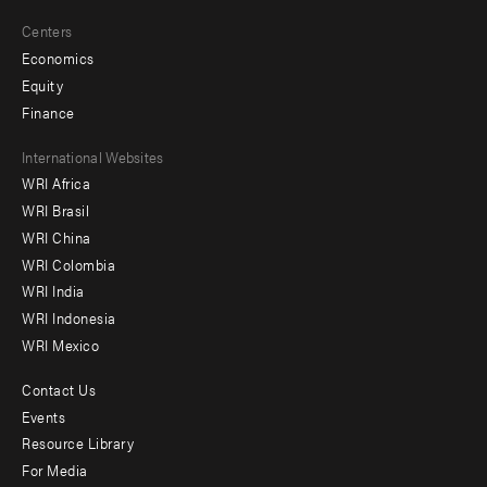
Centers
Economics
Equity
Finance
Footer
International Websites
WRI Africa
menu
WRI Brasil
-
WRI China
Offices
WRI Colombia
WRI India
WRI Indonesia
WRI Mexico
Contact Us
Footer
Events
menu
Resource Library
For Media
-