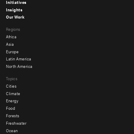
menu
Initiatives
Insights
-
Our Work
main
Footer
Regions
menu
Africa
-
Asia
secondary
Europe
Latin America
North America
Topics
Cities
Climate
Energy
Food
Forests
Freshwater
Ocean