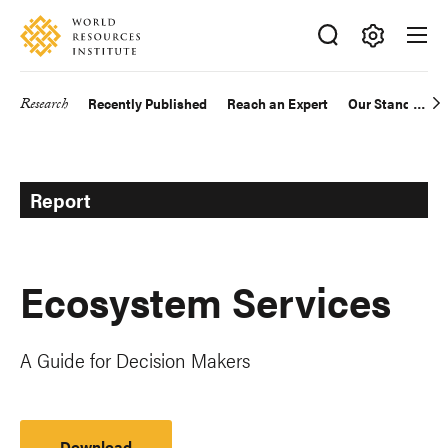
Skip
Accessibility
to
main
Making
content
Big
Research
Recently Published
Reach an Expert
Our Standards
Main
Ideas
Happen
navigation
Report
Ecosystem Services
A Guide for Decision Makers
Download