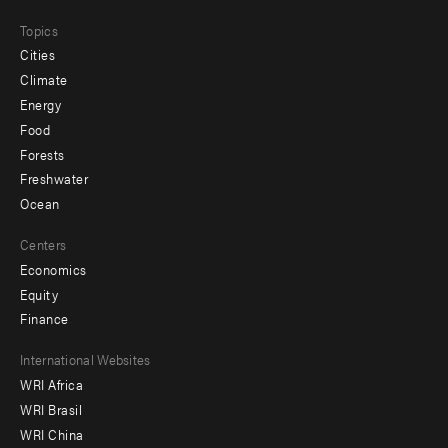
Topics
Cities
Climate
Energy
Food
Forests
Freshwater
Ocean
Centers
Economics
Equity
Finance
Footer
International Websites
WRI Africa
menu
WRI Brasil
-
WRI China