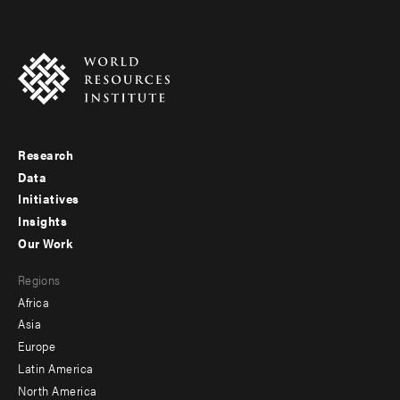
Research
Footer
Data
menu
Initiatives
Insights
-
Our Work
main
Footer
Regions
menu
Africa
-
Asia
secondary
Europe
Latin America
North America