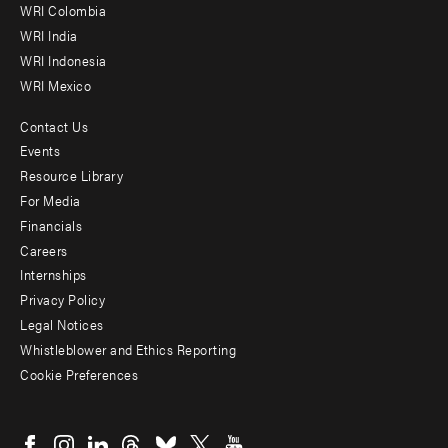
Offices
WRI Colombia
WRI India
WRI Indonesia
WRI Mexico
Contact Us
Footer
Events
menu
Resource Library
For Media
-
Financials
Additional
Careers
Internships
Privacy Policy
Legal Notices
Whistleblower and Ethics Reporting
Cookie Preferences
Social