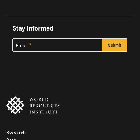
Stay Informed
Email
Research
Footer
Data