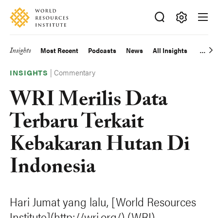
Skip
Accessibility
to
main
Making
content
Big
Insights
Most Recent
Podcasts
News
All Insights
Main
Ideas
Happen
|
Commentary
navigation
INSIGHTS
WRI Merilis Data
Terbaru Terkait
Kebakaran Hutan Di
Indonesia
Hari Jumat yang lalu, [World Resources
Institute](http://wri.org/) (WRI)