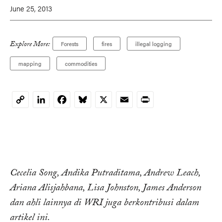
June 25, 2013
Explore More:
Forests
fires
illegal logging
mapping
commodities
LinkedIn
Facebook
Bluesky
X
Email
Print
Copy
Link
Cecelia Song, Andika Putraditama, Andrew Leach,
Ariana Alisjahbana, Lisa Johnston, James Anderson
dan ahli lainnya di WRI juga berkontribusi dalam
artikel ini.