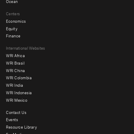
Ocean
Centers
Economics
Equity
Finance
Footer
International Websites
WRI Africa
menu
WRI Brasil
-
WRI China
Offices
WRI Colombia
WRI India
WRI Indonesia
WRI Mexico
Contact Us
Footer
Events
menu
Resource Library