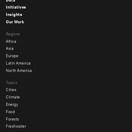
menu
Initiatives
Insights
-
Our Work
main
Footer
Regions
menu
Africa
-
Asia
secondary
Europe
Latin America
North America
Topics
Cities
Climate
Energy
Food
Forests
Freshwater