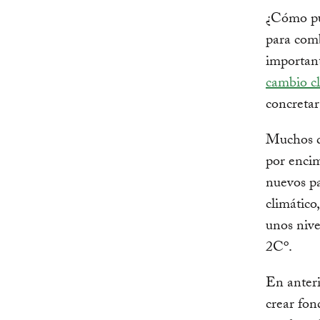
¿Cómo pue
para comb
important
cambio c
concretar
Muchos d
por encim
nuevos pa
climático
unos nive
o
2C
.
En anteri
crear fon