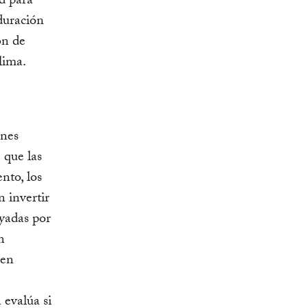
ad para
 duración
ón de
lima.
ones
 que las
nto, los
n invertir
oyadas por
n
 en
 evalúa si