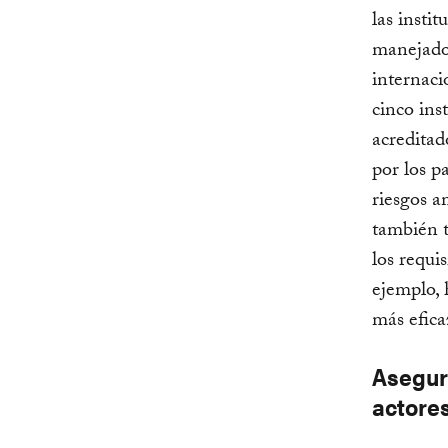
las insti
manejados
internaci
cinco ins
acreditad
por los p
riesgos a
también t
los requi
ejemplo, 
más efica
Asegur
actore