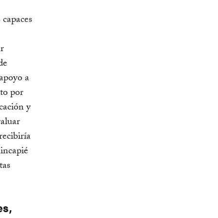
s capaces
r
de
 apoyo a
to por
cación y
valuar
ecibiría
hincapié
tas
es,