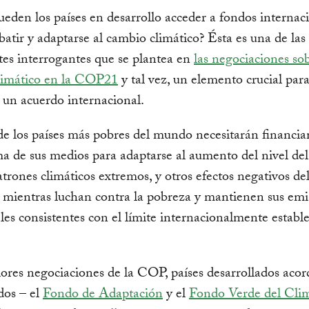
den los países en desarrollo acceder a fondos internac
atir y adaptarse al cambio climático? Ésta es una de las
es interrogantes que se plantea en
las negociaciones sob
limático en la COP21
y tal vez, un elemento crucial par
 un acuerdo internacional.
e los países más pobres del mundo necesitarán financi
a de sus medios para adaptarse al aumento del nivel del
trones climáticos extremos, y otros efectos negativos de
, mientras luchan contra la pobreza y mantienen sus emi
les consistentes con el límite internacionalmente establ
ores negociaciones de la COP, países desarrollados aco
dos – el
Fondo de Adaptación
y el
Fondo Verde del Cli