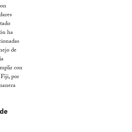
son
dares
itado
ión ha
ccionadas
anejo de
ía
umplir con
Fiji, por
 manera
 de