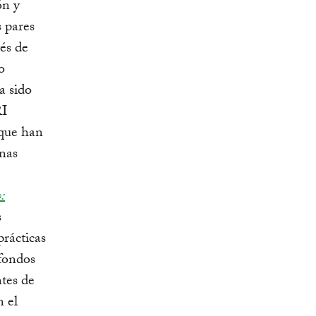
ón y
s pares
vés de
o
a sido
RI
 que han
enas
:
s
rácticas
 fondos
ntes de
n el