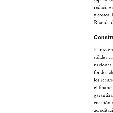
específic
reducir e
y costos.
Ruanda d
Constr
El uso ef
sólidas c
naciones 
fondos cl
los recur
el financ
garantiza
cuestión
acreditac