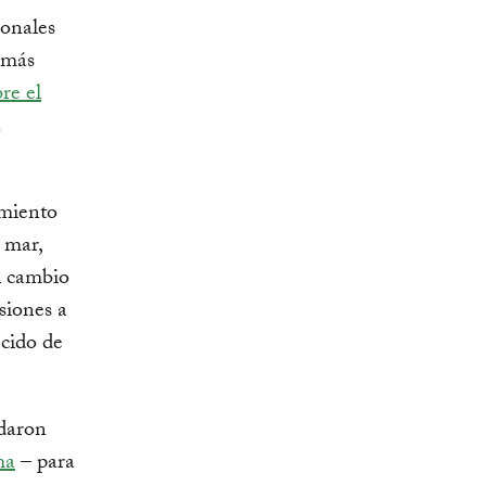
ionales
 más
re el
a
amiento
 mar,
l cambio
siones a
ecido de
rdaron
ma
– para