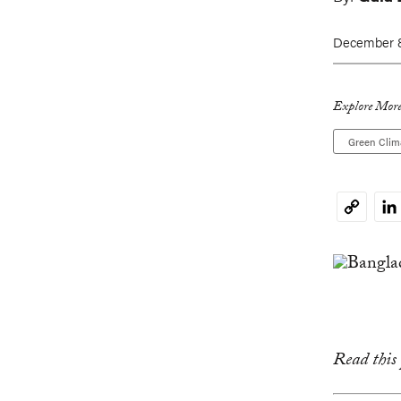
December 8
Explore More
Green Clim
Li
Copy
Link
Read this