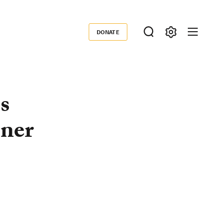
DONATE
Donate
s
ener