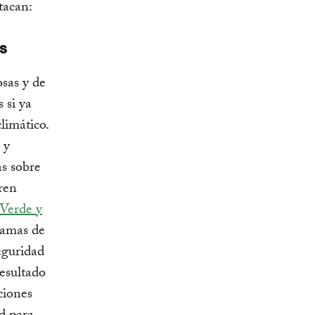
tacan:
s
osas y de
 si ya
limático.
 y
as sobre
ren
 Verde y
ramas de
eguridad
resultado
ciones