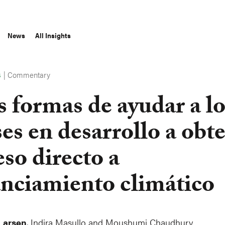
News
All Insights
|
Commentary
S
s formas de ayudar a lo
ses en desarrollo a obt
eso directo a
anciamiento climático
Larsen
,
Indira Masullo
and
Moushumi Chaudhury