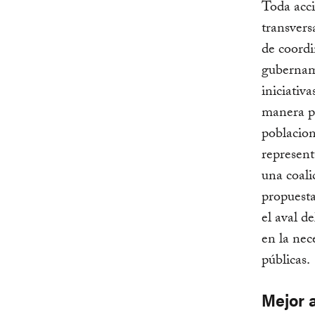
Toda acci
transvers
de coordi
gubernam
iniciativ
manera po
poblacion
represent
una coali
propuesta
el aval d
en la nec
públicas.
Mejor 