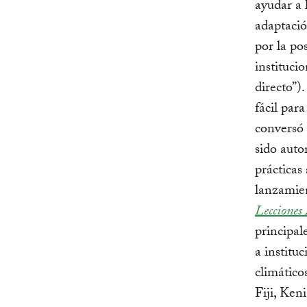
ayudar a 
adaptació
por la po
instituci
directo”)
fácil par
conversó
sido auto
prácticas
lanzamie
Lecciones 
principal
a institu
climático
Fiji, Ken