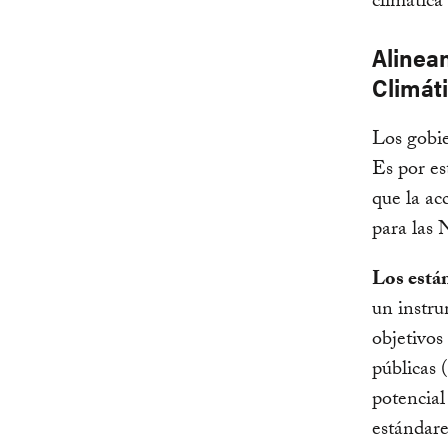
climática
Alinea
Climát
Los gobie
Es por es
que la ac
para las
Los está
un instru
objetivo
públicas 
potencial
estándare