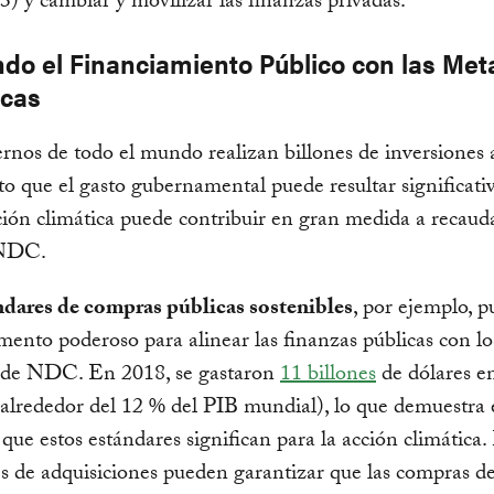
 3) y cambiar y movilizar las finanzas privadas.
ndo el Financiamiento Público con las Met
icas
rnos de todo el mundo realizan billones de inversiones 
to que el gasto gubernamental puede resultar significati
ción climática puede contribuir en gran medida a recaud
 NDC.
ndares de compras públicas sostenibles
, por ejemplo, p
mento poderoso para alinear las finanzas públicas con lo
s de NDC. En 2018, se gastaron
11 billones
de dólares e
(alrededor del 12 % del PIB mundial), lo que demuestra 
 que estos estándares significan para la acción climática.
s de adquisiciones pueden garantizar que las compras de