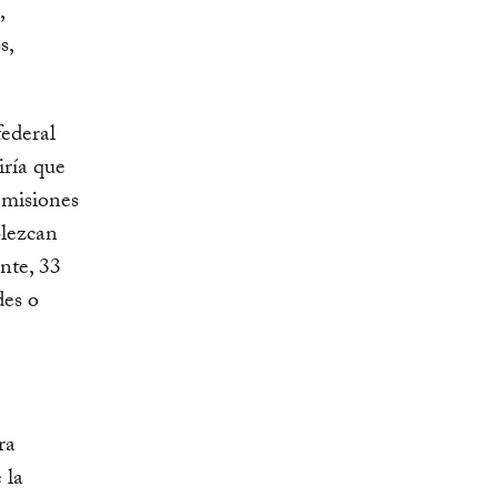
,
s,
ederal
iría que
emisiones
blezcan
nte, 33
des o
ra
 la