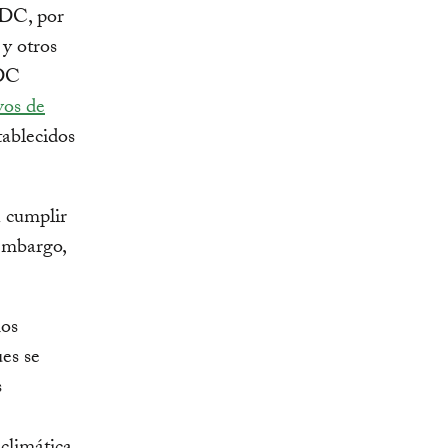
NDC, por
 y otros
NDC
vos de
tablecidos
n cumplir
 embargo,
mos
es se
s