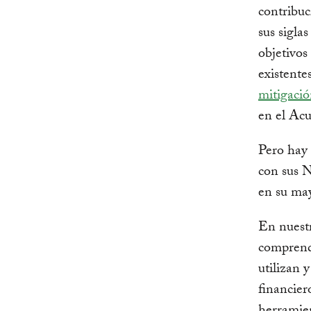
contribu
sus sigla
objetivo
existente
mitigaci
en el Acu
Pero hay 
con sus N
en su may
En nuest
comprende
utilizan y
financier