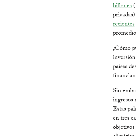
billones
(
privadas)
recientes
promedio
¿Cómo pue
inversión
países de
financiam
Sin embar
ingresos 
Estas pa
en tres ca
objetivos