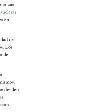
finanzas
nancieras
es en
idad de
os. Los
po de
 o
 mismos.
e dividen
os
cción