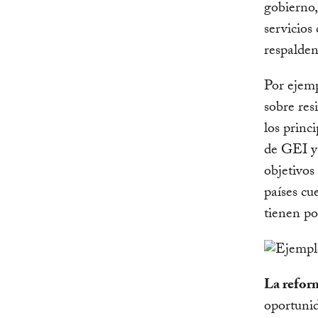
gobierno,
servicios 
respalden
Por ejemp
sobre res
los princ
de GEI y 
objetivos
países cu
tienen pol
La reform
oportunid