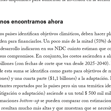
tas disponibles para aumentar la inversión en la acción 
nos encontramos ahora
s países identifican objetivos climáticos, deben hacer p
lden para financiarlos. Un poco más de la mitad (58%) de
 desarrollo indicaron en sus NDC cuánto estiman que co
 sus compromisos. En conjunto, los costos ascienden a a
billones (con fechas de corte que van desde 2025-2040)
de esta suma se identifica como gasto para objetivos de 
lones) y una cuarta parte ($1,1 billones) a la adaptación.
stantes reportados por lo países pero sin una temática ide
itigación o adaptación) asciende a un total $ 500 mil mil
timaciones
bottom-up
se pueden comparar con estimacio
resultan mucho más altas y que muestran que se neces