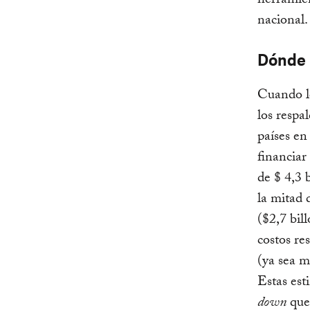
herramien
nacional.
Dónde 
Cuando lo
los respa
países en
financiar
de $ 4,3 
la mitad 
($2,7 bil
costos re
(ya sea m
Estas es
down
que 