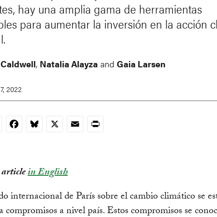
ntes, hay una amplia gama de herramientas
bles para aumentar la inversión en la acción c
l.
 Caldwell
,
Natalia Alayza
and
Gaia Larsen
7, 2022
nkedIn
Facebook
Bluesky
X
Email
Print
 article
in English
o internacional de París sobre el cambio climático se es
 a compromisos a nivel país. Estos compromisos se con