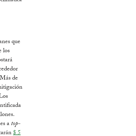
climática
lanes que
 los
stará
lrededor
. Más de
mitigación
 Los
ntificada
lones.
nes a
top-
itarán
$ 5