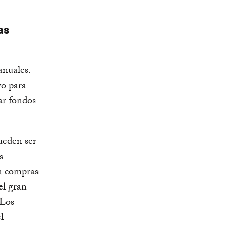
as
anuales.
vo para
ar fondos
ueden ser
s
n compras
el gran
 Los
l