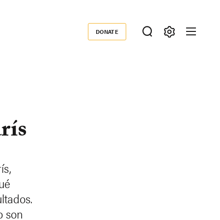
DONATE
Donate
rís
ís,
ué
ultados.
no son