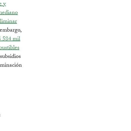
e y
 mediano
liminar
n embargo,
$ 584 mil
ustibles
 subsidios
liminación
a