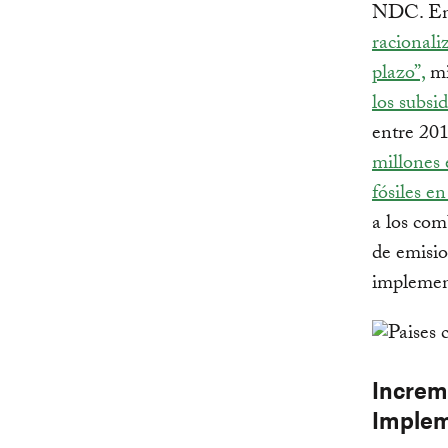
NDC. En 
racionali
plazo”,
mi
los subsid
entre 20
millones 
fósiles en
a los com
de emisio
implemen
Increm
Implem