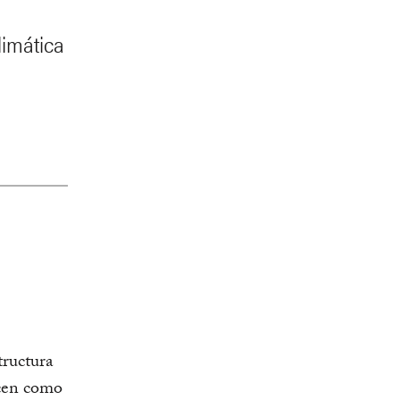
limática
tructura
ocen como