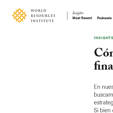
Skip
Accessibility
to
Insights
main
Most Recent
Podcasts
Main
content
Making
navigation
Big
Ideas
INSIGHT
Happen
Cóm
fin
En nues
buscam
estrateg
Si bien 