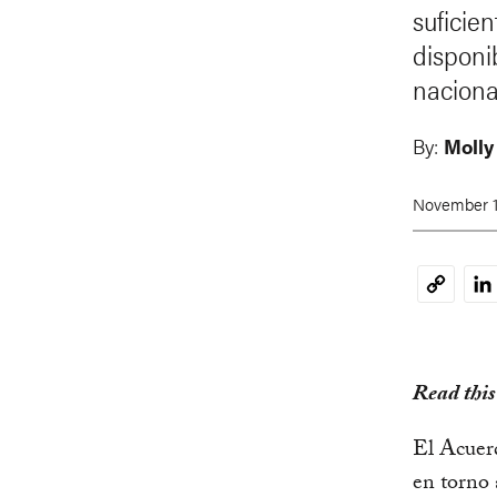
suficie
disponi
naciona
By:
Molly
November 1
Li
Copy
Link
Read this
El Acuerd
en torno