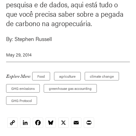
pesquisa e de dados, aqui está tudo o
que você precisa saber sobre a pegada
de carbono na agropecuária.
By:
Stephen Russell
May 29, 2014
Explore More:
Food
agriculture
climate change
GHG emissions
greenhouse gas accounting
GHG Protocol
LinkedIn
Facebook
Bluesky
X
Email
Print
Copy
Link