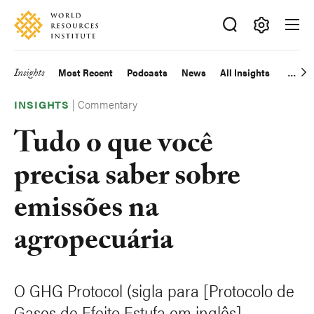
Skip
Accessibility
to
main
Making
content
Big
Insights
Most Recent
Podcasts
News
All Insights
Main
Ideas
Happen
|
Commentary
navigation
INSIGHTS
Tudo o que você
precisa saber sobre
emissões na
agropecuária
O GHG Protocol (sigla para [Protocolo de
Gases de Efeito Estufa em inglês]