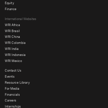
Equity
Finance
Footer
International Websites
WRI Africa
menu
WRI Brasil
-
WRI China
Offices
WRI Colombia
WRI India
WRI Indonesia
WRI Mexico
Contact Us
Footer
Events
menu
Resource Library
For Media
-
Financials
Additional
Careers
Internships