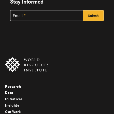
Stay Informed
Email
Research
Footer
Data
menu
Initiatives
Insights
-
Our Work