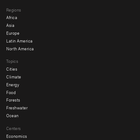
main
Footer
Regions
menu
Africa
-
Asia
secondary
Europe
Latin America
North America
Topics
Cities
Climate
Energy
Food
Forests
Freshwater
Ocean
Centers
Economics