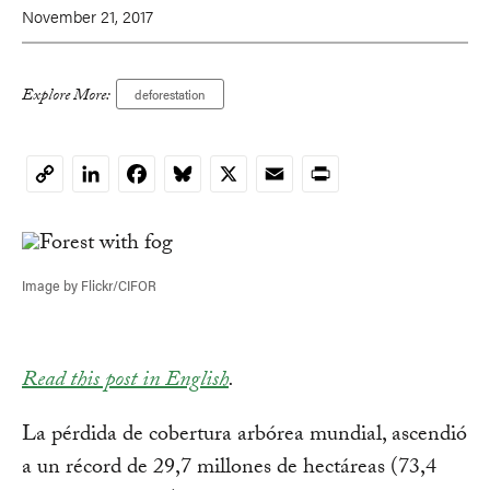
November 21, 2017
Explore More:
deforestation
LinkedIn
Facebook
Bluesky
X
Email
Print
Copy
Link
Image by Flickr/CIFOR
Read this post in English
.
La pérdida de cobertura arbórea mundial, ascendió
a un récord de 29,7 millones de hectáreas (73,4