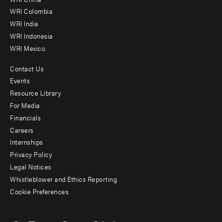
Offices
WRI Colombia
WRI India
WRI Indonesia
WRI Mexico
Contact Us
Footer
Events
menu
Resource Library
For Media
-
Financials
Additional
Careers
Internships
Privacy Policy
Legal Notices
Whistleblower and Ethics Reporting
Cookie Preferences
Social