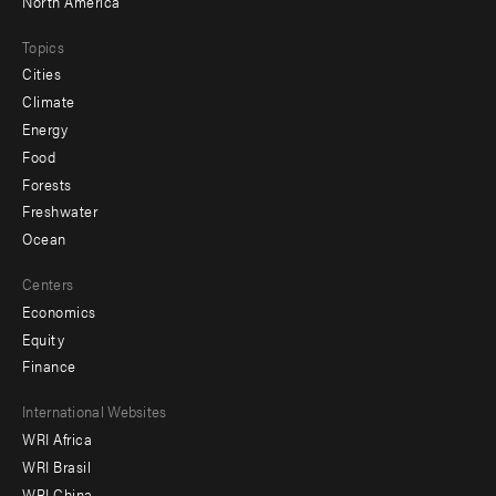
North America
Topics
Cities
Climate
Energy
Food
Forests
Freshwater
Ocean
Centers
Economics
Equity
Finance
Footer
International Websites
WRI Africa
menu
WRI Brasil
-
WRI China