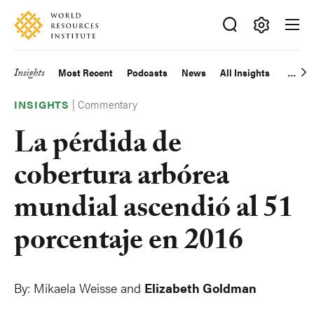
Skip
Accessibility
to
main
Making
content
Big
Insights
Most Recent
Podcasts
News
All Insights
Main
Ideas
Happen
|
Commentary
navigation
INSIGHTS
La pérdida de
cobertura arbórea
mundial ascendió al 51
porcentaje en 2016
By:
Mikaela Weisse and
Elizabeth Goldman