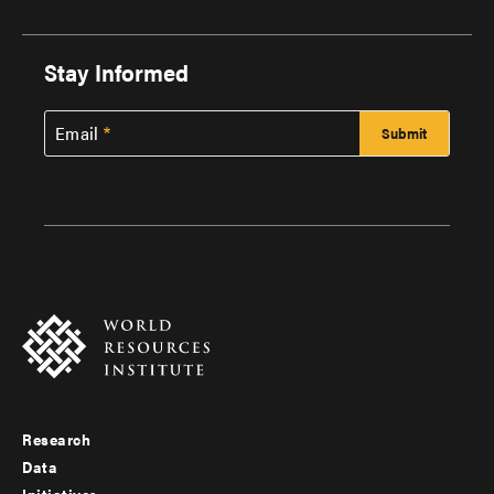
Stay Informed
Email
Research
Footer
Data