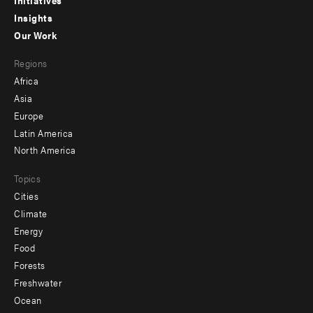
menu
Initiatives
Insights
-
Our Work
main
Footer
Regions
menu
Africa
-
Asia
secondary
Europe
Latin America
North America
Topics
Cities
Climate
Energy
Food
Forests
Freshwater
Ocean