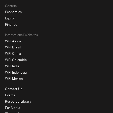
Centers
Economics
Equity
Finance
Footer
International Websites
WRI Africa
menu
WRI Brasil
-
WRI China
Offices
WRI Colombia
WRI India
WRI Indonesia
WRI Mexico
Contact Us
Footer
Events
menu
Resource Library
For Media
-