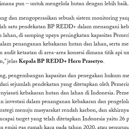
dimana pun – untuk mengelola hutan dengan lebih baik.
ng dan mengoperasikan sebuah sistem monitoring yan
alah satu pendekatan BP REDD+ dalam menangani keb
n lahan, di samping upaya peningkatan kapasitas Pemer
alam penanganan kebakaran hutan dan lahan, serta mel
 audit ketaatan di area-area konsesi dimana titik api
,” jelas
Kepala BP REDD+ Heru Prasetyo
.
ng, pengembangan kapasitas dan penegakan hukum m
 dari sejumlah pendekatan yang ditetapkan oleh Pemeri
nyiasati kebakaran hutan dan lahan di Indonesia. Peme
n investasi dalam penanganan kebakaran dan pengelol
strategi menuju masyarakat rendah karbon, dan akhirny
capai target yang telah ditetapkan Indonesia yaitu 26 
n emisi gas rumah kaca pada tahun 2020, atau penurun