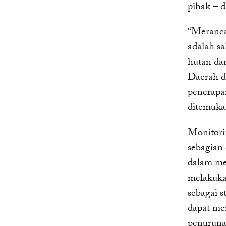
pihak – 
“Meranca
adalah s
hutan da
Daerah d
penerapan
ditemukan
Monitori
sebagian
dalam me
melakuka
sebagai 
dapat men
penuruna