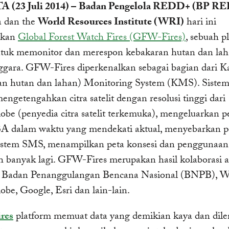
(23 Juli 2014) –
Badan Pengelola REDD+ (BP R
a dan the
World Resources Institute (WRI)
hari ini
rkan
Global Forest Watch Fires (GFW-Fires)
, sebuah p
ntuk memonitor dan merespon kebakaran hutan dan lah
ggara. GFW-Fires diperkenalkan sebagai bagian dari K
an hutan dan lahan) Monitoring System (KMS). Sistem
getengahkan citra satelit dengan resolusi tinggi dari
obe (penyedia citra satelit terkemuka), mengeluarkan p
A dalam waktu yang mendekati aktual, menyebarkan p
sistem SMS, menampilkan peta konsesi dan penggunaan
h banyak lagi. GFW-Fires merupakan hasil kolaborasi 
Badan Penanggulangan Bencana Nasional (BNPB), W
obe, Google, Esri dan lain-lain.
res
platform memuat data yang demikian kaya dan dile