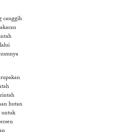
g canggih
akaran
intah
alui
 umumnya
erupakan
ntah
rintah
aan hutan
a untuk
persen
an