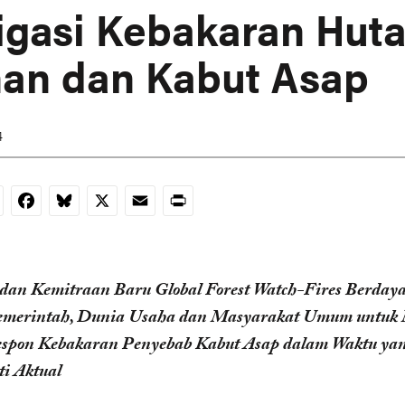
igasi Kebakaran Huta
an dan Kabut Asap
4
nkedIn
Facebook
Bluesky
X
Email
Print
 dan Kemitraan Baru Global Forest Watch-Fires Berday
merintah, Dunia Usaha dan Masyarakat Umum untuk 
spon Kebakaran Penyebab Kabut Asap dalam Waktu ya
i Aktual