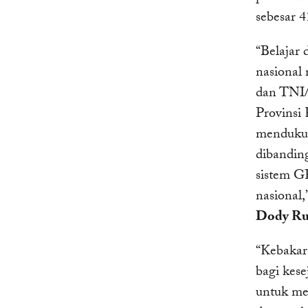
sebesar 4
“Belajar
nasional
dan TNI/
Provinsi 
mendukun
dibandin
sistem GF
nasional,
Dody Ru
“Kebakar
bagi kes
untuk me