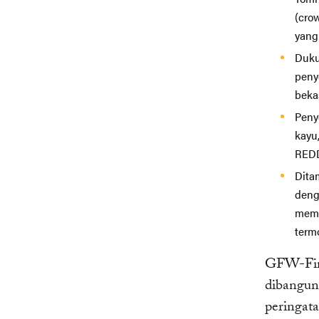
(cro
yang 
Duku
peny
beka
Peny
kayu
REDD
Dita
deng
memu
termo
GFW-Fires
dibangun
peringat