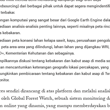
wdsourcing) dari berbagai pihak untuk dapat segera mengindentifi
terbakar.
ngan komputasi yang sangat besar dari Google Earth Engine dal
ediaan analisis-analisis penting lainnya, seperti misalnya peta ri
s kebakaran.
ediaan peta konsesi lahan kelapa sawit, kayu, perusahaan pengola
, peta area-area yang dilindungi, lahan-lahan yang dijangkau WRI,
+, Kementerian Kehutanan dan sebagainya.
mpilkannya diskusi tentang kebakaran dan kabut asap di media so
an mencantumkan keterangan geografis lokasi percakapan, yang 
ngkinkan pembicaraan tentang kebakaran dan kabut asap di Twi
nitor.
 sendiri dirancang di atas platform dan melalui analis
 oleh Global Forest Watch, sebuah sistem monitoring d
an online yang dinamis, yang mampu memberdayakan b