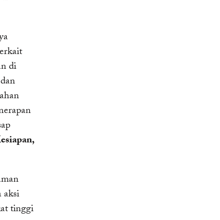
ya
erkait
n di
 dan
gahan
nerapan
sap
esiapan,
caman
 aksi
t tinggi