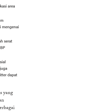
kasi area
am
nci mengenai
h serat
 BP
sial
juga
tter dapat
is yang
an
erbagai