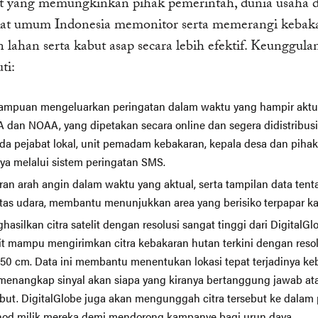
t yang memungkinkan pihak pemerintah, dunia usaha 
at umum Indonesia memonitor serta memerangi kebak
 lahan serta kabut asap secara lebih efektif. Keunggula
ti:
mpuan mengeluarkan peringatan dalam waktu yang hampir aktua
 dan NOAA, yang dipetakan secara online dan segera didistribus
da pejabat lokal, unit pemadam kebakaran, kepala desa dan pihak
nya melalui sistem peringatan SMS.
ran arah angin dalam waktu yang aktual, serta tampilan data tent
itas udara, membantu menunjukkan area yang berisiko terpapar ka
hasilkan citra satelit dengan resolusi sangat tinggi dari DigitalG
lit mampu mengirimkan citra kebakaran hutan terkini dengan resol
 50 cm. Data ini membantu menentukan lokasi tepat terjadinya ke
menangkap sinyal akan siapa yang kiranya bertanggung jawab ata
ebut. DigitalGlobe juga akan mengunggah citra tersebut ke dalam 
od milik mereka demi mendorong kampanye bagi urun daya