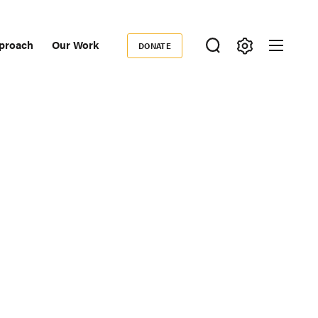
proach
Our Work
DONATE
Donate
ondary
igation