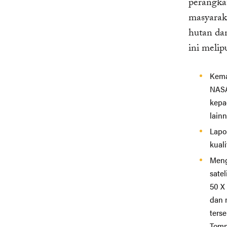
perangka
masyarak
hutan dan
ini melipu
Kema
NASA
kepa
lain
Lapo
kual
Meng
sate
50 X
dan 
ters
Tomn