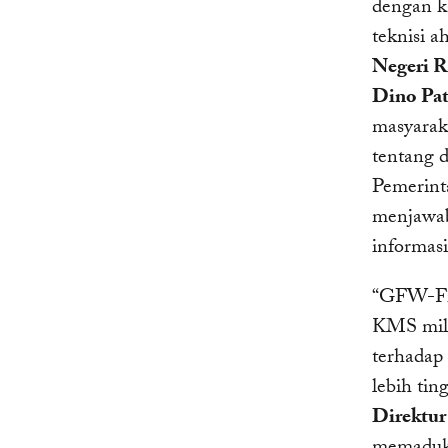
dengan ka
teknisi a
Negeri R
Dino Pat
masyarak
tentang 
Pemerinta
menjawab
informasi
“GFW-Fir
KMS mili
terhadap 
lebih tin
Direktur