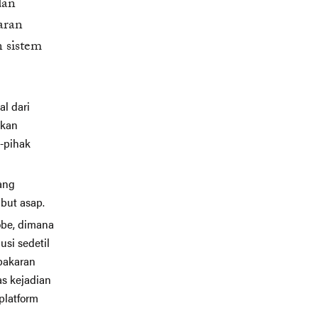
dan
aran
n sistem
l dari
ikan
-pihak
ang
but asap.
lobe, dimana
usi sedetil
bakaran
s kejadian
platform