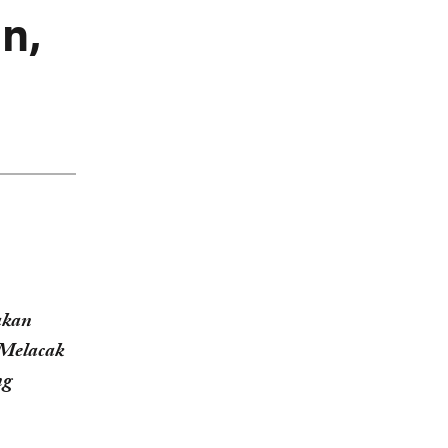
n,
akan
Melacak
ng