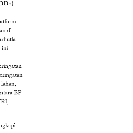
EDD+)
latform
an di
arhutla
 ini
eringatan
eringatan
 lahan,
antara BP
RI,
ngkapi