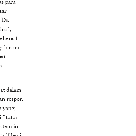
as para
uar
 Dr.
hari,
ehensif
agaimana
pat
m
at dalam
an respon
s yang
,” tutur
istem ini