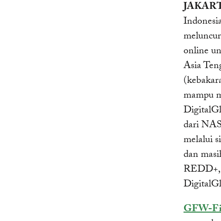
JAKARTA 
Indonesi
meluncu
online u
Asia Ten
(kebakar
mampu men
DigitalGl
dari NAS
melalui 
dan masi
REDD+, 
DigitalGl
GFW-Fi