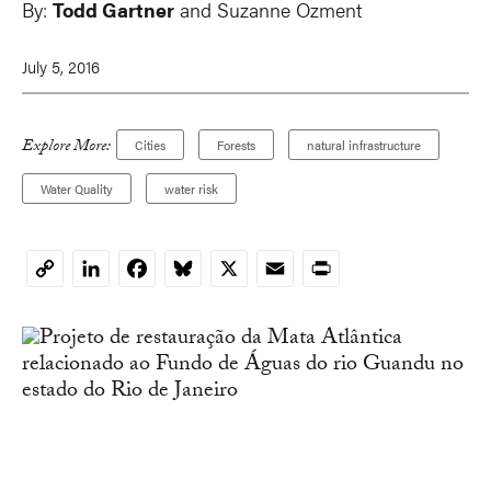
By:
Todd Gartner
and Suzanne Ozment
July 5, 2016
Explore More:
Cities
Forests
natural infrastructure
Water Quality
water risk
LinkedIn
Facebook
Bluesky
X
Email
Print
Copy
Link