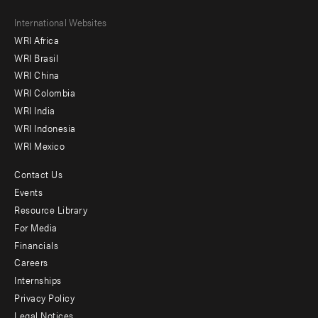
Footer
International Websites
WRI Africa
menu
WRI Brasil
-
WRI China
Offices
WRI Colombia
WRI India
WRI Indonesia
WRI Mexico
Contact Us
Footer
Events
menu
Resource Library
For Media
-
Financials
Additional
Careers
Internships
Privacy Policy
Legal Notices