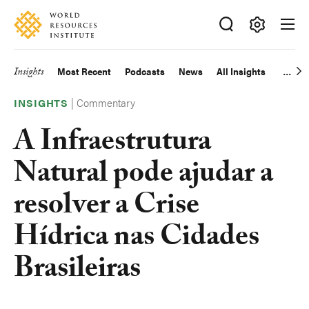
Skip
Accessibility
to
main
Making
content
Big
Insights
Most Recent
Podcasts
News
All Insights
Main
Ideas
Happen
|
Commentary
navigation
INSIGHTS
A Infraestrutura
Natural pode ajudar a
resolver a Crise
Hídrica nas Cidades
Brasileiras