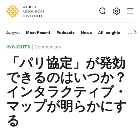
Skip
Accessibility
to
main
Making
content
Big
Insights
Most Recent
Podcasts
News
All Insights
Main
Ideas
Happen
|
Commentary
navigation
INSIGHTS
「パリ協定」が発効
できるのはいつか？
インタラクティブ・
マップが明らかにす
る