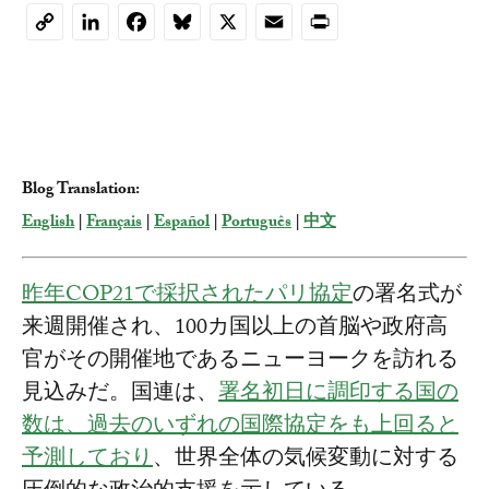
LinkedIn
Facebook
Bluesky
X
Email
Print
Copy
Link
Blog Translation:
English
|
Français
|
Español
|
Português
|
中文
昨年COP21で採択されたパリ協定
の署名式が
来週開催され、100カ国以上の首脳や政府高
官がその開催地であるニューヨークを訪れる
見込みだ。国連は、
署名初日に調印する国の
数は、過去のいずれの国際協定をも上回ると
予測しており
、世界全体の気候変動に対する