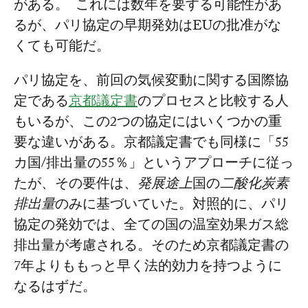
がある。 これには数年を要する可能性があ
るが、パリ協定の早期発効はEUの批准がな
くても可能だ。
パリ協定を、前回の気候変動に関する国際協
定である
京都議定書
のプロセスと比較する人
もいるが、この2つの協定にはいくつかの重
要な違いがある。京都議定書でも同様に「55
カ国/排出量の55％」というアプローチに従っ
たが、その要件は、
発展途上
国の
二酸化炭素
排出量
のみに基づいていた。対照的に、パリ
協定の発効では、全ての国の温室効果ガス総
排出量が考慮される。そのため京都議定書の
7年よりももっと早く法的効力を持つように
なるはずだ。