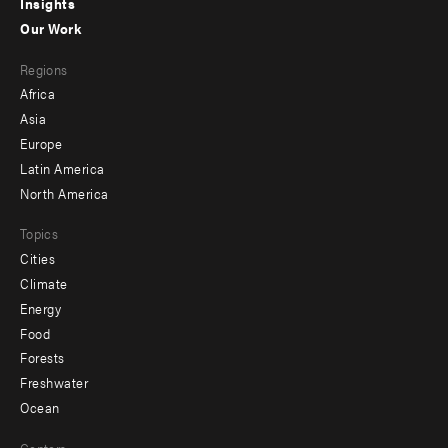
Insights
-
Our Work
main
Footer
Regions
menu
Africa
-
Asia
secondary
Europe
Latin America
North America
Topics
Cities
Climate
Energy
Food
Forests
Freshwater
Ocean
Centers