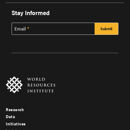
Stay Informed
Email
Research
Footer
Data
menu
Initiatives