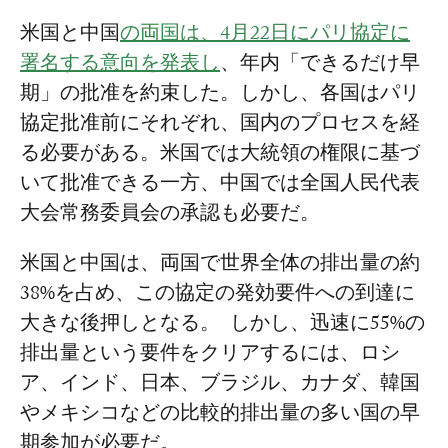
米国と中国
の両国は、4月22日にパリ協定に
署名する意向を発表し
、年内「できるだけ早
期」の批准を約束した。しかし、各国はパリ
協定批准前にそれぞれ、国内のプロセスを経
る必要がある。米国では大統領の権限に基づ
いて批准できる一方、中国では全国人民代表
大会常務委員会の承認も必要だ。
米国と中国は、両国で世界全体の排出量の約
38%を占め、この協定の発効要件への到達に
大きな後押しとなる。 しかし、迅速に55%の
排出量という要件をクリアするには、ロシ
ア、インド、日本、ブラジル、カナダ、韓国
やメキシコなどの比較的排出量の多い国の早
期参加が必要だ。