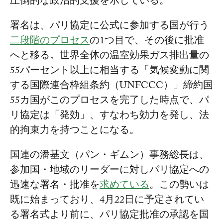
圧倒的な政治的支援を示している。
署名は、パリ協定に公式に参加する国が行う
二段階のプロセス
の1つ目で、その後に批准
へと移る。世界全体の温室効果ガス排出量の
55パーセント以上に相当する「気候変動に関
する国際連合枠組条約（UNFCCC）」締約国
55カ国がこのプロセスを完了した時点で、パ
リ協定は「発効」、すなわち効力を発し、法
的拘束力を持つことになる。
国連の潘基文（パン・ギムン）事務総長は、
参加国・地域のリーダーに対しパリ協定への
迅速な署名・批准を
求めている
。この勢いは
既に始まっており、4月22日に予定されてい
る署名式より前に、パリ協定批准の承認を国