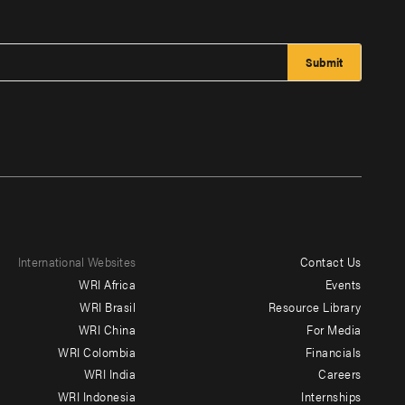
International Websites
Contact Us
Footer
WRI Africa
Events
menu
WRI Brasil
Resource Library
WRI China
For Media
-
WRI Colombia
Financials
Additional
WRI India
Careers
WRI Indonesia
Internships