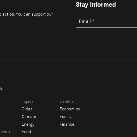
Stay Informed
to action. You can support our
Email
rk
r
Footer
Topics
Centers
u
menu
Cities
Economics
-
Climate
Equity
ndary
Offices
Energy
Finance
erica
Food