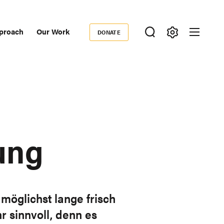
proach
Our Work
DONATE
Donate
ondary
igation
ung
möglichst lange frisch
r sinnvoll, denn es