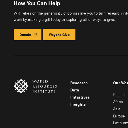
How You Can Help
WRI relies on the generosity of donors like you to turn research in
work by making a gift today or exploring other ways to give.
Donate
Ways to Give
Research
Our Wo
Footer
Foote
Data
Regions
menu
men
Initiatives
Africa
Insights
-
-
Asia
main
seco
Europe
Latin Am