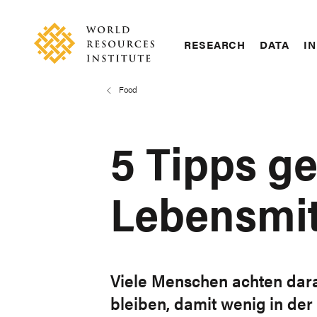
Skip
Accessibility
to
main
RESEARCH
DATA
IN
content
Main
Making
navigation
Big
Food
Breadcrumb
Ideas
Happen
5 Tipps g
Lebensmi
Viele Menschen achten darau
bleiben, damit wenig in der 