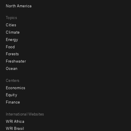
North America
Topics
Cities
Climate
Energy
Food
Forests
Freshwater
Ocean
Centers
Economics
Equity
Finance
Footer
International Websites
WRI Africa
menu
WRI Brasil