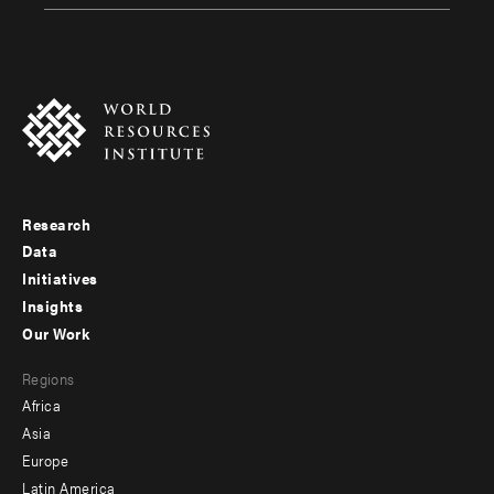
Research
Footer
Data
menu
Initiatives
Insights
-
Our Work
main
Footer
Regions
menu
Africa
-
Asia
secondary
Europe
Latin America