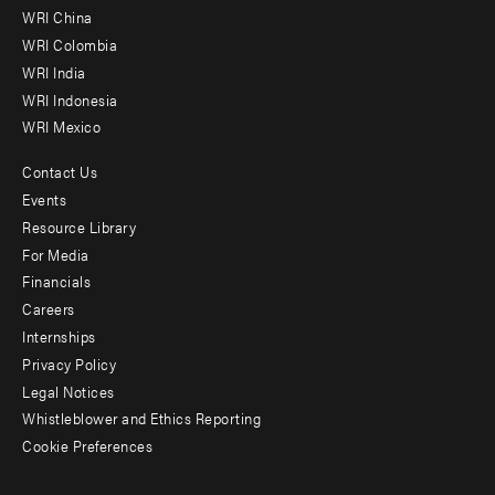
-
WRI China
Offices
WRI Colombia
WRI India
WRI Indonesia
WRI Mexico
Contact Us
Footer
Events
menu
Resource Library
For Media
-
Financials
Additional
Careers
Internships
Privacy Policy
Legal Notices
Whistleblower and Ethics Reporting
Cookie Preferences
Social